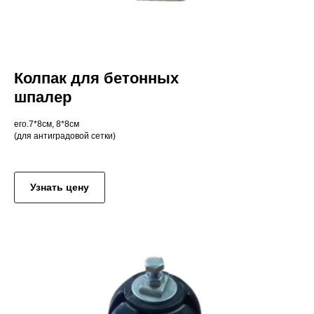
Колпак для бетонных
шпалер
его.7*8cм, 8*8см
(для антиградовой сетки)
//
Узнать цену