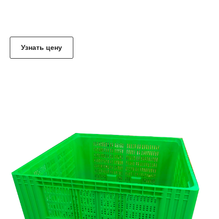
ололо
Узнать цену