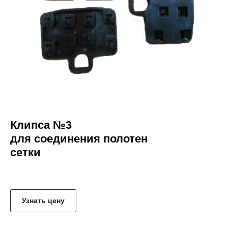
Клипса №3
для соединения полотен
сетки
jskhdksjdksxmz
Узнать цену